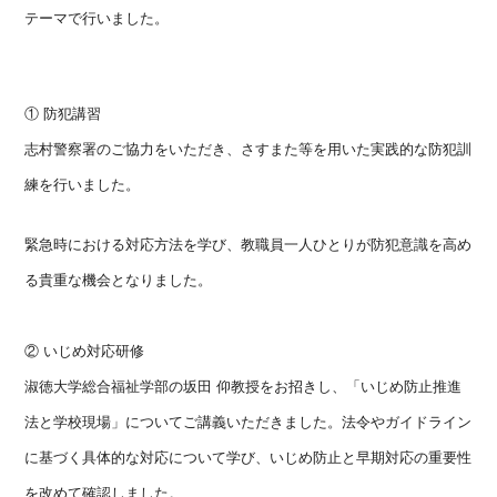
テーマで行いました。
① 防犯講習
志村警察署のご協力をいただき、
さすまた等を用いた実践的な防犯訓
練を行いました。
緊急時における対応方法を学び、
教職員一人ひとりが防犯意識を高め
る貴重な機会となりました。
② いじめ対応研修
淑徳大学総合福祉学部の坂田 仰教授をお招きし、「いじめ防止推進
法と学校現場」
についてご講義いただきました。
法令やガイドライン
に基づく具体的な対応について学び、
いじめ防止と早期対応の重要性
を改めて確認しました。